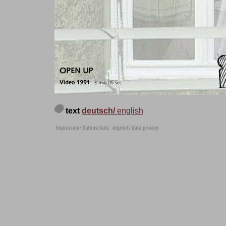
text
deutsch/
english